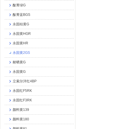
酞菁绿G
酞菁蓝BGS
永固桔黄G
永固黄HGR
永固黄HR
永固黄2GS
耐晒黄G
永固黄G
立索尔洋红4BP
永固红F5RK
永固红F3RK
颜料黄139
颜料黄180
颜料黄81